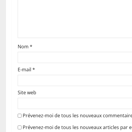
n
d
’
a
Nom
*
r
t
E-mail
*
i
c
Site web
l
e
Prévenez-moi de tous les nouveaux commentaires
Prévenez-moi de tous les nouveaux articles par e