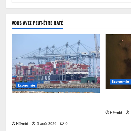
VOUS AVEZ PEUT-ÊTRE RATÉ
Economie
Economie
Au Mexique,
Vingt-cinq États américains contestent
une plage e
les droits de douane “fantaisistes” de
H@mid
Trump devant la justice
H@mid
5 août 2026
0