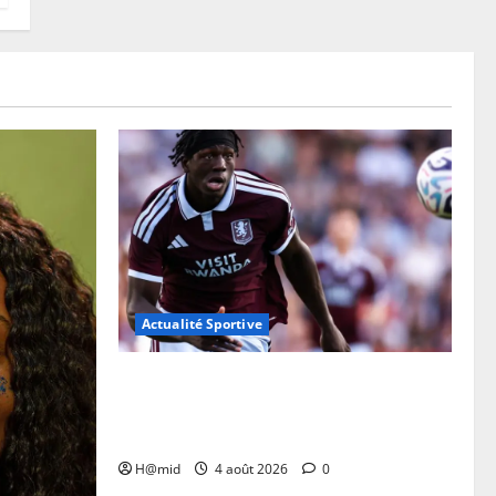
Actualité Sportive
Brian Madjo autorisé à jouer avec Aston
Villa huit mois après son arrivée du FC
Metz
H@mid
4 août 2026
0