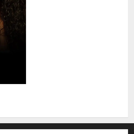
ttre
dien