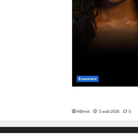
Economie
Le “whimsy”, ou comment me
des paillettes dans son quoti
H@mid
5 août 2026
0