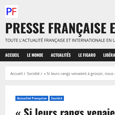
Aller
au
contenu
PRESSE FRANÇAISE E
TOUTE L'ACTUALITÉ FRANÇAISE ET INTERNATIONALE EN U
ACCUEIL
LE MONDE
ACTUALITÉS
LE FIGARO
LIBÉRA
Accueil
Société
« Si leurs rangs venaient à grossir, nous
Actualité Française
Société
« Si leurs rangs venaie