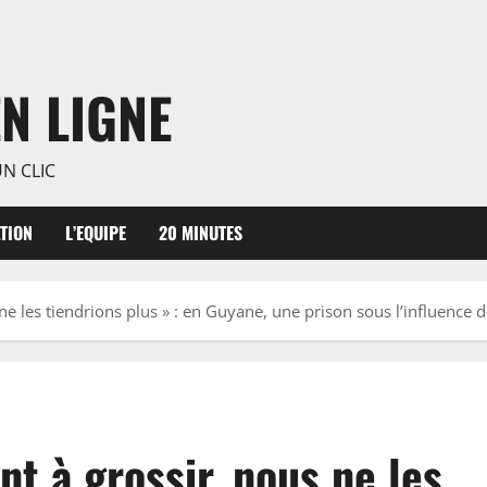
N LIGNE
N CLIC
TION
L’EQUIPE
20 MINUTES
 ne les tiendrions plus » : en Guyane, une prison sous l’influence 
nt à grossir, nous ne les