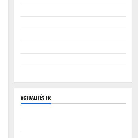
Politique
santé & modes de vie
Santé et Bien-être
Société
Technologie et Numérique
Tunisie
ACTUALITÉS FR
Algérie
Maroc