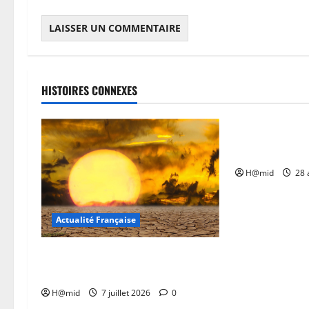
HISTOIRES CONNEXES
Actualité Fran
Financement li
procès Sarkozy
H@mid
28 
Actualité Française
Canicule 2026 : la France suffoque,
comment s’adapter au quotidien ?
H@mid
7 juillet 2026
0