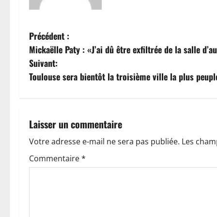
N
Précédent :
Mickaëlle Paty : «J’ai dû être exfiltrée de la salle d
a
Suivant:
v
Toulouse sera bientôt la troisième ville la plus peup
i
g
Laisser un commentaire
a
Votre adresse e-mail ne sera pas publiée.
Les champ
t
Commentaire
*
i
o