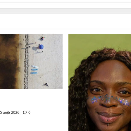
 “personne ne veut être sur
nvahie par les sargasses”
5 août 2026
0