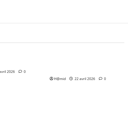
çaise
Actualité Française
Economie
byen : pourquoi ce
Aide carburant 2026 : le coup de
 divise encore
pouce pour ceux qui roulent tout le
temps
avril 2026
0
H@mid
22 avril 2026
0